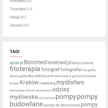
Rozrywka
(68)
Turystyka
(54)
Usługi
(66)
Zdrowie
(96)
TAGI
Bonimed
bonimed.pl
apter.pl
deszczownie
fitoterapia
fotograf
fotografia
fotografia
gniazdka elektryczne
ślubna
hotel w górach
hurtownia
hotele
myślistwo
Kraków
marketing
łożysk
odzież
obowiązkowe rolnicze ubezpieczenia
pompy
pompy
myśliwska
okna dachowe
budowlane
pompy
pompy do deszczowni