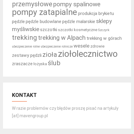
przemysłowe
pompy spalinowe
pompy zatapialne
produkcja brykietu
sklepy
pędzle
pędzle budowlane
pędzle malarskie
myśliwskie
szczotki
szczotki kosmetyczne
Szczyrk
trekking
trekking w Alpach
trekking w górach
wesele
zdrowie
ubezpieczenie rolne
ubezpieczenie rolnicze
ziołolecznictwo
zioła
zestawy pędzli
ślub
zraszacze
łożyska
KONTAKT
W razie problemów czy błędów proszę pisać na artykuly
[at] mavengroup.pl