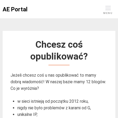
Skip
AE Portal
to
MENU
content
Chcesz coś
opublikować?
Jeżeli chcesz coś u nas opublikować to mamy
dobrą wiadomość! W naszej bazie mamy 12 blogów.
Co je wyróżnia?
w sieci istnieją od początku 2012 roku,
nigdy nie było problemów z karami od G,
unikalne IP,