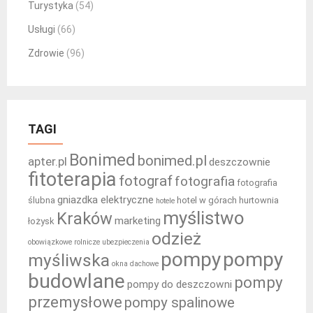
Turystyka
(54)
Usługi
(66)
Zdrowie
(96)
TAGI
Bonimed
bonimed.pl
apter.pl
deszczownie
fitoterapia
fotograf
fotografia
fotografia
gniazdka elektryczne
ślubna
hotel w górach
hurtownia
hotele
myślistwo
Kraków
marketing
łożysk
odzież
obowiązkowe rolnicze ubezpieczenia
pompy
pompy
myśliwska
okna dachowe
budowlane
pompy
pompy do deszczowni
przemysłowe
pompy spalinowe