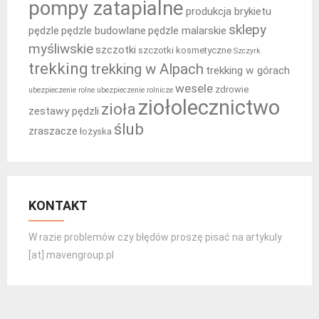
pompy zatapialne
produkcja brykietu
sklepy
pędzle
pędzle budowlane
pędzle malarskie
myśliwskie
szczotki
szczotki kosmetyczne
Szczyrk
trekking
trekking w Alpach
trekking w górach
wesele
zdrowie
ubezpieczenie rolne
ubezpieczenie rolnicze
ziołolecznictwo
zioła
zestawy pędzli
ślub
zraszacze
łożyska
KONTAKT
W razie problemów czy błędów proszę pisać na artykuly
[at] mavengroup.pl