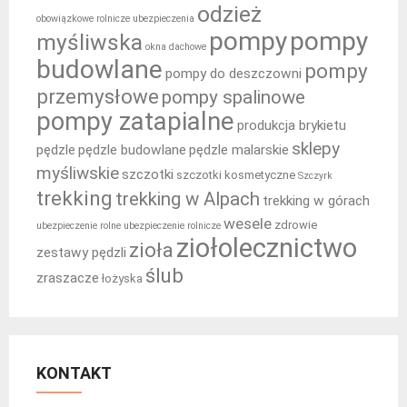
odzież
obowiązkowe rolnicze ubezpieczenia
pompy
pompy
myśliwska
okna dachowe
budowlane
pompy
pompy do deszczowni
przemysłowe
pompy spalinowe
pompy zatapialne
produkcja brykietu
sklepy
pędzle
pędzle budowlane
pędzle malarskie
myśliwskie
szczotki
szczotki kosmetyczne
Szczyrk
trekking
trekking w Alpach
trekking w górach
wesele
zdrowie
ubezpieczenie rolne
ubezpieczenie rolnicze
ziołolecznictwo
zioła
zestawy pędzli
ślub
zraszacze
łożyska
KONTAKT