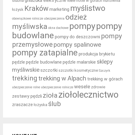
gniazdka elektryczne
ślubna
hotel w górach
hurtownia
hotele
myślistwo
Kraków
marketing
łożysk
odzież
obowiązkowe rolnicze ubezpieczenia
pompy
pompy
myśliwska
okna dachowe
budowlane
pompy
pompy do deszczowni
przemysłowe
pompy spalinowe
pompy zatapialne
produkcja brykietu
sklepy
pędzle
pędzle budowlane
pędzle malarskie
myśliwskie
szczotki
szczotki kosmetyczne
Szczyrk
trekking
trekking w Alpach
trekking w górach
wesele
zdrowie
ubezpieczenie rolne
ubezpieczenie rolnicze
ziołolecznictwo
zioła
zestawy pędzli
ślub
zraszacze
łożyska