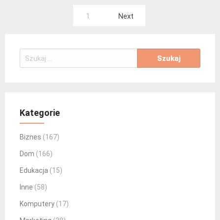
Nawigacja
1
Next
po
wpisach
Szukaj:
Kategorie
Biznes
(167)
Dom
(166)
Edukacja
(15)
Inne
(58)
Komputery
(17)