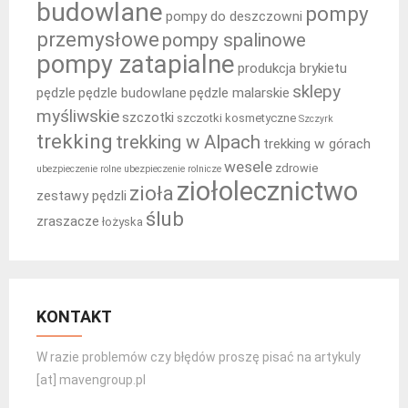
budowlane
pompy
pompy do deszczowni
przemysłowe
pompy spalinowe
pompy zatapialne
produkcja brykietu
sklepy
pędzle
pędzle budowlane
pędzle malarskie
myśliwskie
szczotki
szczotki kosmetyczne
Szczyrk
trekking
trekking w Alpach
trekking w górach
wesele
zdrowie
ubezpieczenie rolne
ubezpieczenie rolnicze
ziołolecznictwo
zioła
zestawy pędzli
ślub
zraszacze
łożyska
KONTAKT
W razie problemów czy błędów proszę pisać na artykuly
[at] mavengroup.pl