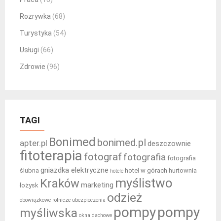
Rozrywka
(68)
Turystyka
(54)
Usługi
(66)
Zdrowie
(96)
TAGI
Bonimed
bonimed.pl
apter.pl
deszczownie
fitoterapia
fotograf
fotografia
fotografia
gniazdka elektryczne
ślubna
hotel w górach
hurtownia
hotele
myślistwo
Kraków
marketing
łożysk
odzież
obowiązkowe rolnicze ubezpieczenia
pompy
pompy
myśliwska
okna dachowe