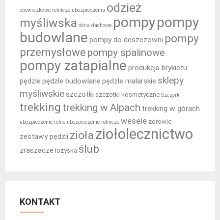
odzież
obowiązkowe rolnicze ubezpieczenia
pompy
pompy
myśliwska
okna dachowe
budowlane
pompy
pompy do deszczowni
przemysłowe
pompy spalinowe
pompy zatapialne
produkcja brykietu
sklepy
pędzle
pędzle budowlane
pędzle malarskie
myśliwskie
szczotki
szczotki kosmetyczne
Szczyrk
trekking
trekking w Alpach
trekking w górach
wesele
zdrowie
ubezpieczenie rolne
ubezpieczenie rolnicze
ziołolecznictwo
zioła
zestawy pędzli
ślub
zraszacze
łożyska
KONTAKT