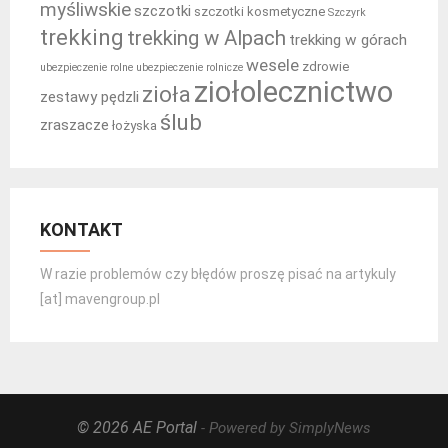
myśliwskie
szczotki
szczotki kosmetyczne
Szczyrk
trekking
trekking w Alpach
trekking w górach
wesele
zdrowie
ubezpieczenie rolne
ubezpieczenie rolnicze
ziołolecznictwo
zioła
zestawy pędzli
ślub
zraszacze
łożyska
KONTAKT
W razie problemów czy błędów proszę pisać na artykuly
[at] mavengroup.pl
© 2026 AE Portal
- Powered by SimplyNews