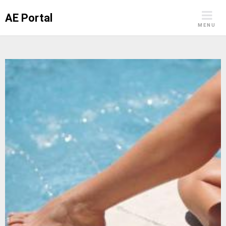
Skip
AE Portal
to
MENU
content