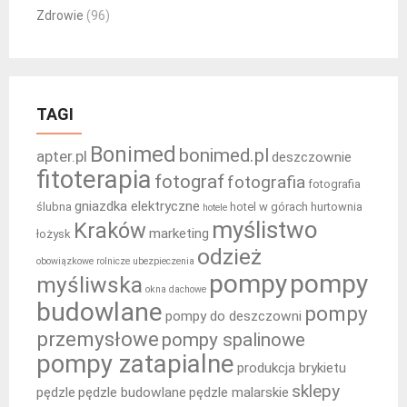
Zdrowie
(96)
TAGI
Bonimed
bonimed.pl
apter.pl
deszczownie
fitoterapia
fotograf
fotografia
fotografia
gniazdka elektryczne
ślubna
hotel w górach
hurtownia
hotele
myślistwo
Kraków
marketing
łożysk
odzież
obowiązkowe rolnicze ubezpieczenia
pompy
pompy
myśliwska
okna dachowe
budowlane
pompy
pompy do deszczowni
przemysłowe
pompy spalinowe
pompy zatapialne
produkcja brykietu
sklepy
pędzle
pędzle budowlane
pędzle malarskie