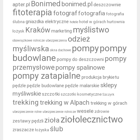
Bonimed
bonimed.pl
apter.pl
deszczownie
fitoterapia
fotograf
fotografia
fotografia
gniazdka elektryczne
ślubna
hotel w górach
hurtownia
hotele
myślistwo
Kraków
marketing
łożysk
odzież
obowiązkowe rolnicze ubezpieczenia
pompy
pompy
myśliwska
okna dachowe
budowlane
pompy
pompy do deszczowni
przemysłowe
pompy spalinowe
pompy zatapialne
produkcja brykietu
sklepy
pędzle
pędzle budowlane
pędzle malarskie
myśliwskie
szczotki
szczotki kosmetyczne
Szczyrk
trekking
trekking w Alpach
trekking w górach
wesele
zdrowie
ubezpieczenie rolne
ubezpieczenie rolnicze
ziołolecznictwo
zioła
zestawy pędzli
ślub
zraszacze
łożyska