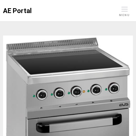
Skip
AE Portal
to
MENU
content