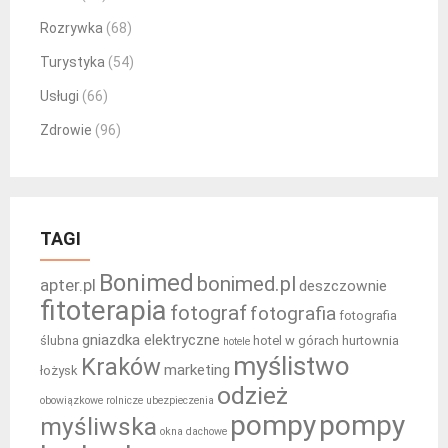
Rozrywka
(68)
Turystyka
(54)
Usługi
(66)
Zdrowie
(96)
TAGI
Bonimed
bonimed.pl
apter.pl
deszczownie
fitoterapia
fotograf
fotografia
fotografia
gniazdka elektryczne
ślubna
hotel w górach
hurtownia
hotele
myślistwo
Kraków
marketing
łożysk
odzież
obowiązkowe rolnicze ubezpieczenia
pompy
pompy
myśliwska
okna dachowe