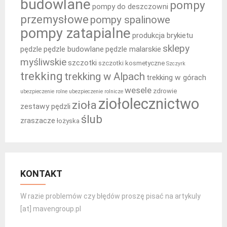
budowlane
pompy
pompy do deszczowni
przemysłowe
pompy spalinowe
pompy zatapialne
produkcja brykietu
sklepy
pędzle
pędzle budowlane
pędzle malarskie
myśliwskie
szczotki
szczotki kosmetyczne
Szczyrk
trekking
trekking w Alpach
trekking w górach
wesele
zdrowie
ubezpieczenie rolne
ubezpieczenie rolnicze
ziołolecznictwo
zioła
zestawy pędzli
ślub
zraszacze
łożyska
KONTAKT
W razie problemów czy błędów proszę pisać na artykuly
[at] mavengroup.pl