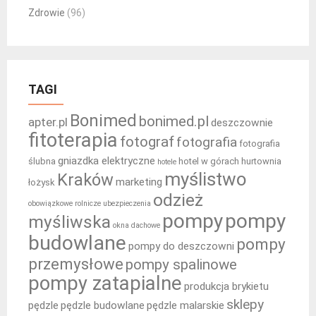
Zdrowie
(96)
TAGI
Bonimed
bonimed.pl
apter.pl
deszczownie
fitoterapia
fotograf
fotografia
fotografia
gniazdka elektryczne
ślubna
hotel w górach
hurtownia
hotele
myślistwo
Kraków
marketing
łożysk
odzież
obowiązkowe rolnicze ubezpieczenia
pompy
pompy
myśliwska
okna dachowe
budowlane
pompy
pompy do deszczowni
przemysłowe
pompy spalinowe
pompy zatapialne
produkcja brykietu
sklepy
pędzle
pędzle budowlane
pędzle malarskie