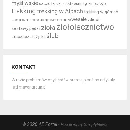
myśliwskie
szczotki
szczotki kosmetyczne
Szczyrk
trekking
trekking w Alpach
trekking w górach
wesele
zdrowie
ubezpieczenie rolne
ubezpieczenie rolnicze
ziołolecznictwo
zioła
zestawy pędzli
ślub
zraszacze
łożyska
KONTAKT
W razie problemów czy błędów proszę pisać na artykuly
[at] mavengroup.pl
© 2026 AE Portal
- Powered by SimplyNews