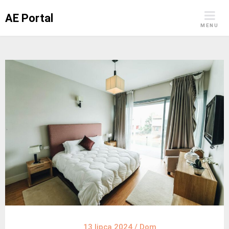
Skip
AE Portal
to
MENU
content
13 lipca 2024
/
Dom