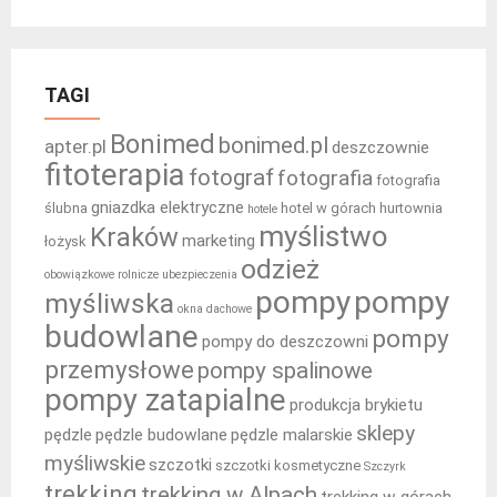
TAGI
Bonimed
bonimed.pl
apter.pl
deszczownie
fitoterapia
fotograf
fotografia
fotografia
gniazdka elektryczne
ślubna
hotel w górach
hurtownia
hotele
myślistwo
Kraków
marketing
łożysk
odzież
obowiązkowe rolnicze ubezpieczenia
pompy
pompy
myśliwska
okna dachowe
budowlane
pompy
pompy do deszczowni
przemysłowe
pompy spalinowe
pompy zatapialne
produkcja brykietu
sklepy
pędzle
pędzle budowlane
pędzle malarskie
myśliwskie
szczotki
szczotki kosmetyczne
Szczyrk
trekking
trekking w Alpach
trekking w górach