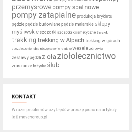
przemysłowe
pompy spalinowe
pompy zatapialne
produkcja brykietu
sklepy
pędzle
pędzle budowlane
pędzle malarskie
myśliwskie
szczotki
szczotki kosmetyczne
Szczyrk
trekking
trekking w Alpach
trekking w górach
wesele
zdrowie
ubezpieczenie rolne
ubezpieczenie rolnicze
ziołolecznictwo
zioła
zestawy pędzli
ślub
zraszacze
łożyska
KONTAKT
W razie problemów czy błędów proszę pisać na artykuly
[at] mavengroup.pl