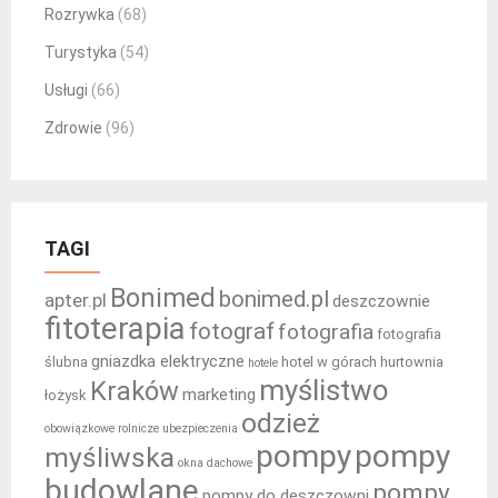
Rozrywka
(68)
Turystyka
(54)
Usługi
(66)
Zdrowie
(96)
TAGI
Bonimed
bonimed.pl
apter.pl
deszczownie
fitoterapia
fotograf
fotografia
fotografia
gniazdka elektryczne
ślubna
hotel w górach
hurtownia
hotele
myślistwo
Kraków
marketing
łożysk
odzież
obowiązkowe rolnicze ubezpieczenia
pompy
pompy
myśliwska
okna dachowe
budowlane
pompy
pompy do deszczowni