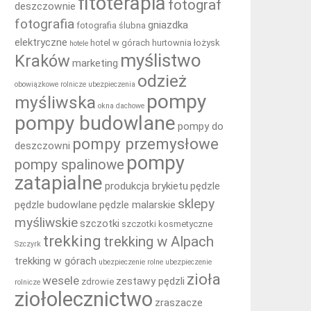
fitoterapia
fotograf
deszczownie
fotografia
gniazdka
fotografia ślubna
elektryczne
hotel w górach
hurtownia łożysk
hotele
myślistwo
Kraków
marketing
odzież
obowiązkowe rolnicze ubezpieczenia
pompy
myśliwska
okna dachowe
pompy budowlane
pompy do
pompy przemysłowe
deszczowni
pompy
pompy spalinowe
zatapialne
produkcja brykietu
pędzle
sklepy
pędzle budowlane
pędzle malarskie
myśliwskie
szczotki
szczotki kosmetyczne
trekking
trekking w Alpach
Szczyrk
trekking w górach
ubezpieczenie rolne
ubezpieczenie
zioła
wesele
zestawy pędzli
zdrowie
rolnicze
ziołolecznictwo
zraszacze