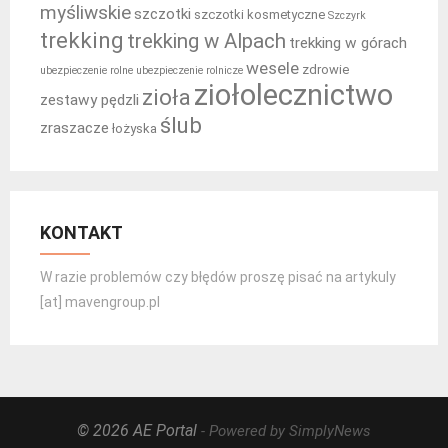
myśliwskie
szczotki
szczotki kosmetyczne
Szczyrk
trekking
trekking w Alpach
trekking w górach
wesele
zdrowie
ubezpieczenie rolne
ubezpieczenie rolnicze
ziołolecznictwo
zioła
zestawy pędzli
ślub
zraszacze
łożyska
KONTAKT
W razie problemów czy błędów proszę pisać na artykuly
[at] mavengroup.pl
© 2026 AE Portal
- Powered by SimplyNews