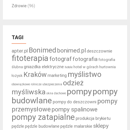
Zdrowie
(96)
TAGI
Bonimed
bonimed.pl
apter.pl
deszczownie
fitoterapia
fotograf
fotografia
fotografia
gniazdka elektryczne
ślubna
hotel w górach
hurtownia
hotele
myślistwo
Kraków
marketing
łożysk
odzież
obowiązkowe rolnicze ubezpieczenia
pompy
pompy
myśliwska
okna dachowe
budowlane
pompy
pompy do deszczowni
przemysłowe
pompy spalinowe
pompy zatapialne
produkcja brykietu
sklepy
pędzle
pędzle budowlane
pędzle malarskie