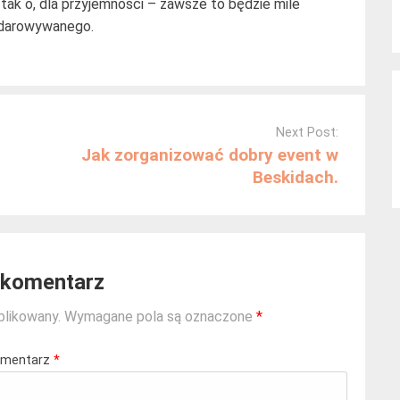
 tak o, dla przyjemności – zawsze to będzie mile
bdarowywanego.
Next Post:
Jak zorganizować dobry event w
Beskidach.
 komentarz
blikowany.
Wymagane pola są oznaczone
*
mentarz
*