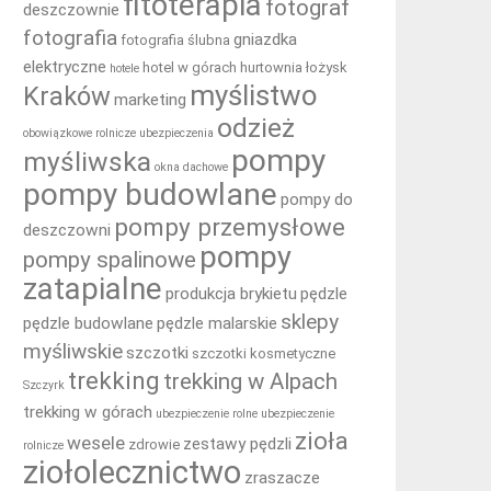
fitoterapia
fotograf
deszczownie
fotografia
gniazdka
fotografia ślubna
elektryczne
hotel w górach
hurtownia łożysk
hotele
myślistwo
Kraków
marketing
odzież
obowiązkowe rolnicze ubezpieczenia
pompy
myśliwska
okna dachowe
pompy budowlane
pompy do
pompy przemysłowe
deszczowni
pompy
pompy spalinowe
zatapialne
produkcja brykietu
pędzle
sklepy
pędzle budowlane
pędzle malarskie
myśliwskie
szczotki
szczotki kosmetyczne
trekking
trekking w Alpach
Szczyrk
trekking w górach
ubezpieczenie rolne
ubezpieczenie
zioła
wesele
zestawy pędzli
zdrowie
rolnicze
ziołolecznictwo
zraszacze