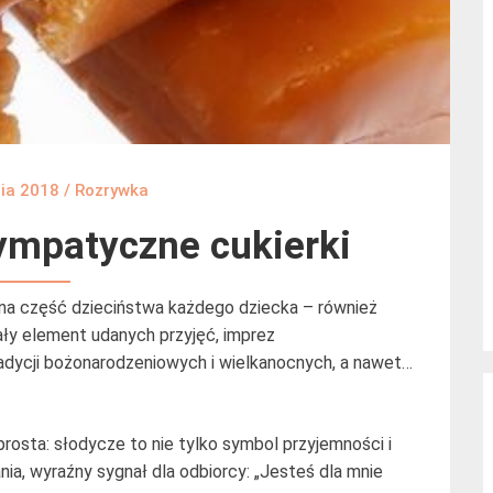
nia 2018
/
Rozrywka
sympatyczne cukierki
na część dzieciństwa każdego dziecka – również
ały element udanych przyjęć, imprez
tradycji bożonarodzeniowych i wielkanocnych, a nawet…
osta: słodycze to nie tylko symbol przyjemności i
ia, wyraźny sygnał dla odbiorcy: „Jesteś dla mnie