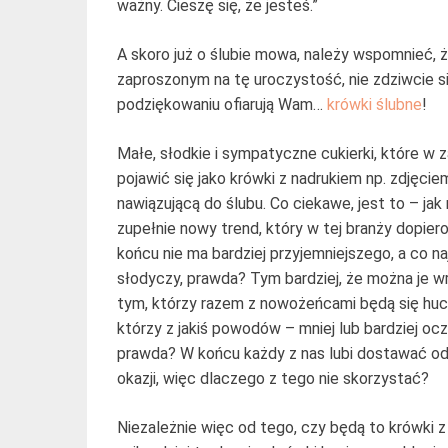
ważny. Cieszę się, że jesteś.”
A skoro już o ślubie mowa, należy wspomnieć, ż
zaproszonym na tę uroczystość, nie zdziwcie 
podziękowaniu ofiarują Wam…
krówki ślubne
!
Małe, słodkie i sympatyczne cukierki, które 
pojawić się jako krówki z nadrukiem np. zdjęci
nawiązującą do ślubu. Co ciekawe, jest to – j
zupełnie nowy trend, który w tej branży dopiero
końcu nie ma bardziej przyjemniejszego, a co na
słodyczy, prawda? Tym bardziej, że można je w
tym, którzy razem z nowożeńcami będą się hucz
którzy z jakiś powodów – mniej lub bardziej o
prawda? W końcu każdy z nas lubi dostawać od c
okazji, więc dlaczego z tego nie skorzystać?
Niezależnie więc od tego, czy będą to krówki z