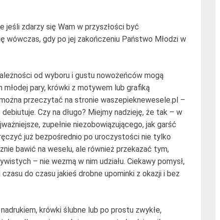
e jeśli zdarzy się Wam w przyszłości być
się wówczas, gdy po jej zakończeniu Państwo Młodzi w
w zależności od wyboru i gustu nowożeńców mogą
em młodej pary, krówki z motywem lub grafiką
ak można przeczytać na stronie waszepieknewesele.pl –
 debiutuje. Czy na długo? Miejmy nadzieję, że tak – w
jważniejsze, zupełnie niezobowiązującego, jak garść
ręczyć już bezpośrednio po uroczystości nie tylko
nie bawić na weselu, ale również przekazać tym,
czywistych – nie wezmą w nim udziału. Ciekawy pomysł,
zasu do czasu jakieś drobne upominki z okazji i bez
 nadrukiem, krówki ślubne lub po prostu zwykłe,