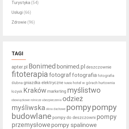
Turystyka
(54)
Usługi
(66)
Zdrowie
(96)
TAGI
Bonimed
bonimed.pl
apter.pl
deszczownie
fitoterapia
fotograf
fotografia
fotografia
gniazdka elektryczne
ślubna
hotel w górach
hurtownia
hotele
myślistwo
Kraków
marketing
łożysk
odzież
obowiązkowe rolnicze ubezpieczenia
pompy
pompy
myśliwska
okna dachowe
budowlane
pompy
pompy do deszczowni
przemysłowe
pompy spalinowe