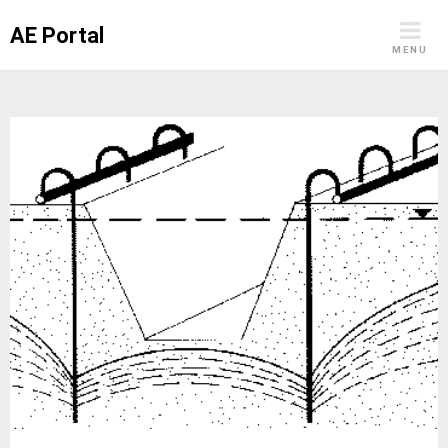
Skip
AE Portal
to
MENU
content