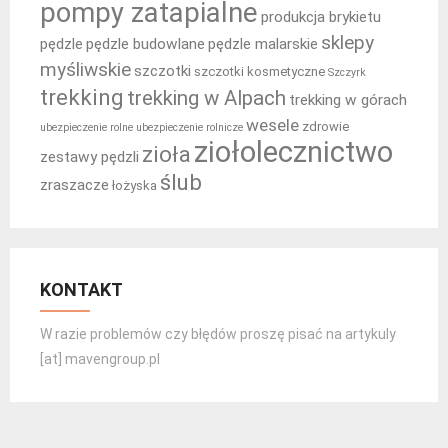
pompy zatapialne
produkcja brykietu
sklepy
pędzle
pędzle budowlane
pędzle malarskie
myśliwskie
szczotki
szczotki kosmetyczne
Szczyrk
trekking
trekking w Alpach
trekking w górach
wesele
zdrowie
ubezpieczenie rolne
ubezpieczenie rolnicze
ziołolecznictwo
zioła
zestawy pędzli
ślub
zraszacze
łożyska
KONTAKT
W razie problemów czy błędów proszę pisać na artykuly
[at] mavengroup.pl