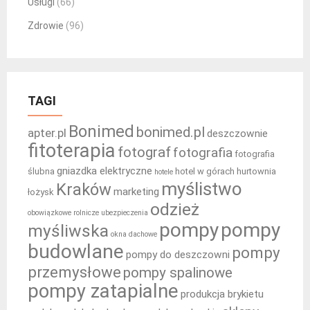
Usługi
(66)
Zdrowie
(96)
TAGI
Bonimed
bonimed.pl
apter.pl
deszczownie
fitoterapia
fotograf
fotografia
fotografia
gniazdka elektryczne
ślubna
hotel w górach
hurtownia
hotele
myślistwo
Kraków
marketing
łożysk
odzież
obowiązkowe rolnicze ubezpieczenia
pompy
pompy
myśliwska
okna dachowe
budowlane
pompy
pompy do deszczowni
przemysłowe
pompy spalinowe
pompy zatapialne
produkcja brykietu