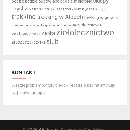
sklepy
pędzle
pędzle budowlane
pędzle malarskie
myśliwskie
szczotki
szczotki kosmetyczne
Szczyrk
trekking
trekking w Alpach
trekking w górach
wesele
zdrowie
ubezpieczenie rolne
ubezpieczenie rolnicze
ziołolecznictwo
zioła
zestawy pędzli
ślub
zraszacze
łożyska
KONTAKT
W razie problemów czy błędów proszę pisać na artykuly
[at] mavengroup.pl
© 2026 AE Portal
- Powered by SimplyNews