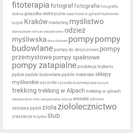
fitoterapia
fotograf
fotografia
fotografia
gniazdka elektryczne
ślubna
hotel w górach
hurtownia
hotele
myślistwo
Kraków
marketing
łożysk
odzież
obowiązkowe rolnicze ubezpieczenia
pompy
pompy
myśliwska
okna dachowe
budowlane
pompy
pompy do deszczowni
przemysłowe
pompy spalinowe
pompy zatapialne
produkcja brykietu
sklepy
pędzle
pędzle budowlane
pędzle malarskie
myśliwskie
szczotki
szczotki kosmetyczne
Szczyrk
trekking
trekking w Alpach
trekking w górach
wesele
zdrowie
ubezpieczenie rolne
ubezpieczenie rolnicze
ziołolecznictwo
zioła
zestawy pędzli
ślub
zraszacze
łożyska