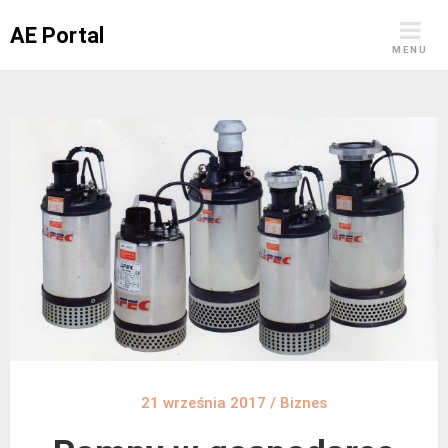
Skip
AE Portal
to
MENU
content
21 września 2017
/
Biznes