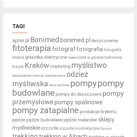
TAGI
Bonimed
bonimed.pl
apter.pl
deszczownie
fitoterapia
fotograf
fotografia
fotografia
gniazdka elektryczne
ślubna
hotel w górach
hurtownia
hotele
myślistwo
Kraków
marketing
łożysk
odzież
obowiązkowe rolnicze ubezpieczenia
pompy
pompy
myśliwska
okna dachowe
budowlane
pompy
pompy do deszczowni
przemysłowe
pompy spalinowe
pompy zatapialne
produkcja brykietu
sklepy
pędzle
pędzle budowlane
pędzle malarskie
myśliwskie
szczotki
szczotki kosmetyczne
Szczyrk
trekking
trekking w Alpach