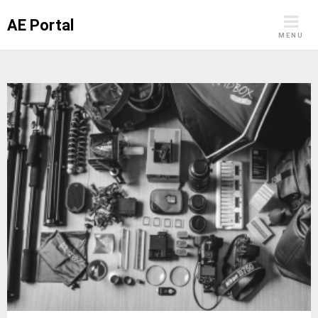
Skip
AE Portal
to
MENU
content