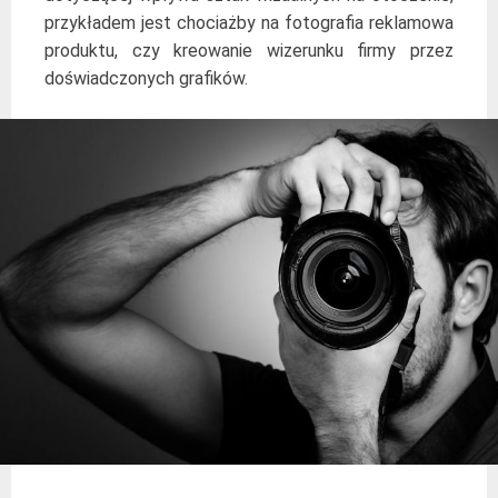
przykładem jest chociażby na fotografia reklamowa
produktu, czy kreowanie wizerunku firmy przez
doświadczonych grafików.