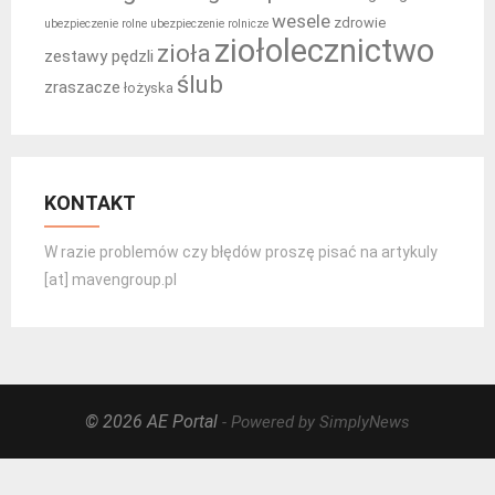
wesele
zdrowie
ubezpieczenie rolne
ubezpieczenie rolnicze
ziołolecznictwo
zioła
zestawy pędzli
ślub
zraszacze
łożyska
KONTAKT
W razie problemów czy błędów proszę pisać na artykuly
[at] mavengroup.pl
© 2026 AE Portal
- Powered by SimplyNews