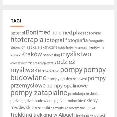
TAGI
Bonimed
bonimed.pl
apter.pl
deszczownie
fitoterapia
fotograf
fotografia
fotografia
gniazdka elektryczne
ślubna
hotel w górach
hurtownia
hotele
myślistwo
Kraków
marketing
łożysk
odzież
obowiązkowe rolnicze ubezpieczenia
pompy
pompy
myśliwska
okna dachowe
budowlane
pompy
pompy do deszczowni
przemysłowe
pompy spalinowe
pompy zatapialne
produkcja brykietu
sklepy
pędzle
pędzle budowlane
pędzle malarskie
myśliwskie
szczotki
szczotki kosmetyczne
Szczyrk
trekking
trekking w Alpach
trekking w górach