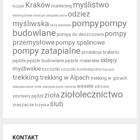
myślistwo
Kraków
marketing
łożysk
odzież
obowiązkowe rolnicze ubezpieczenia
pompy
pompy
myśliwska
okna dachowe
budowlane
pompy
pompy do deszczowni
przemysłowe
pompy spalinowe
pompy zatapialne
produkcja brykietu
sklepy
pędzle
pędzle budowlane
pędzle malarskie
myśliwskie
szczotki
szczotki kosmetyczne
Szczyrk
trekking
trekking w Alpach
trekking w górach
wesele
zdrowie
ubezpieczenie rolne
ubezpieczenie rolnicze
ziołolecznictwo
zioła
zestawy pędzli
ślub
zraszacze
łożyska
KONTAKT