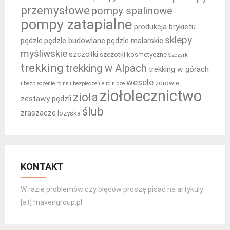
przemysłowe
pompy spalinowe
pompy zatapialne
produkcja brykietu
sklepy
pędzle
pędzle budowlane
pędzle malarskie
myśliwskie
szczotki
szczotki kosmetyczne
Szczyrk
trekking
trekking w Alpach
trekking w górach
wesele
zdrowie
ubezpieczenie rolne
ubezpieczenie rolnicze
ziołolecznictwo
zioła
zestawy pędzli
ślub
zraszacze
łożyska
KONTAKT
W razie problemów czy błędów proszę pisać na artykuly
[at] mavengroup.pl