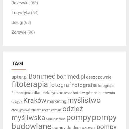
Rozrywka
(68)
Turystyka
(54)
Usługi
(66)
Zdrowie
(96)
TAGI
Bonimed
bonimed.pl
apter.pl
deszczownie
fitoterapia
fotograf
fotografia
fotografia
gniazdka elektryczne
ślubna
hotel w górach
hurtownia
hotele
myślistwo
Kraków
marketing
łożysk
odzież
obowiązkowe rolnicze ubezpieczenia
pompy
pompy
myśliwska
okna dachowe
budowlane
pompy
pompy do deszczowni