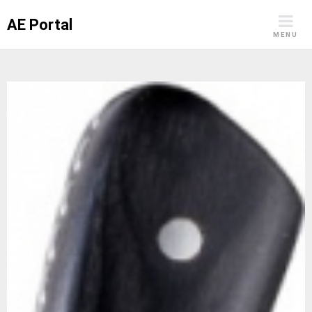
Skip
AE Portal
to
MENU
content